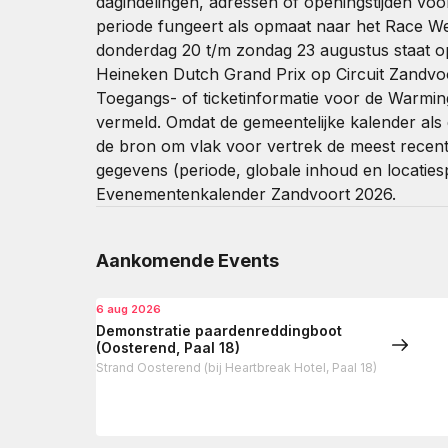
dagindelingen, adressen of openingstijden vo
periode fungeert als opmaat naar het Race We
donderdag 20 t/m zondag 23 augustus staat op
Heineken Dutch Grand Prix op Circuit Zandvo
Toegangs- of ticketinformatie voor de Warming
vermeld. Omdat de gemeentelijke kalender als
de bron om vlak voor vertrek de meest recent
gegevens (periode, globale inhoud en locatiesp
Evenementenkalender Zandvoort 2026.
Aankomende Events
6 aug 2026
Demonstratie paardenreddingboot
(Oosterend, Paal 18)
Strand Oosterend (bij Heartbreak Hotel, Paal 18)