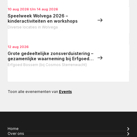
10 aug 2026 t/m 14 aug 2026
Speelweek Wolvega 2026 –
kinderactiviteiten en workshops
Diverse locaties in Wolvega
12 aug 2026
Grote gedeeltelijke zonsverduistering –
gezamenlijke waarneming bij Erfgoed
Bossem (Lattrop)
Erfgoed Bossem (bij Cosmos Sterrenwacht)
Toon alle evenementen van
Events
Home
Over ons