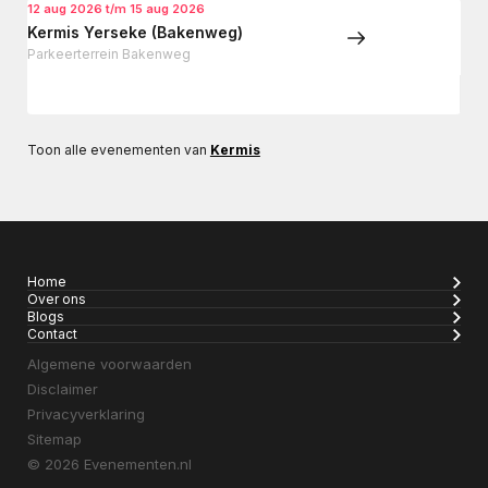
12 aug 2026 t/m 15 aug 2026
Kermis Yerseke (Bakenweg)
Parkeerterrein Bakenweg
Toon alle evenementen van
Kermis
Home
Over ons
Blogs
Contact
Algemene voorwaarden
Disclaimer
Privacyverklaring
Sitemap
© 2026 Evenementen.nl