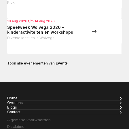
Plok
10 aug 2026 t/m 14 aug 2026
Speelweek Wolvega 2026 –
kinderactiviteiten en workshops
Diverse locaties in Wolvega
Toon alle evenementen van
Events
Home
Over ons
Blogs
Contact
Algemene voorwaarden
Disclaimer