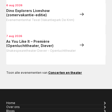
6 aug 2026
Dino Explorers Liveshow
(zomervakantie-editie)
Evenementenhal Texel (Vakantiepark De Krim)
7 aug 2026
As You Like It – Première
(Openluchttheater, Diever)
Shakespearetheater Diever – Openluchttheater
Toon alle evenementen van
Concerten en theater
Home
Over ons
Blogs